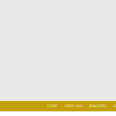
START
ÜBER UNS
BRAUEREI
G