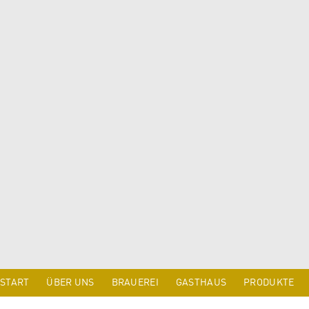
START
ÜBER UNS
BRAUEREI
GASTHAUS
PRODUKTE