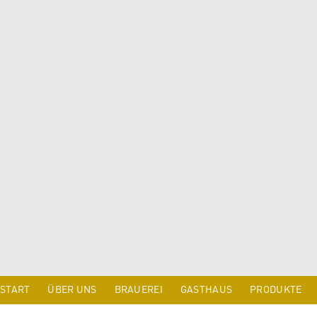
START
ÜBER UNS
BRAUEREI
GASTHAUS
PRODUKTE