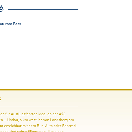
k
gau vom Fass.
E
gen für Ausflugsfahrten ideal an der A96
n – Lindau, 6 km westlich von Landsberg am
ut erreichbar mit dem Bus, Auto oder Fahrrad.
sende sind sehr willkommen. Um einen