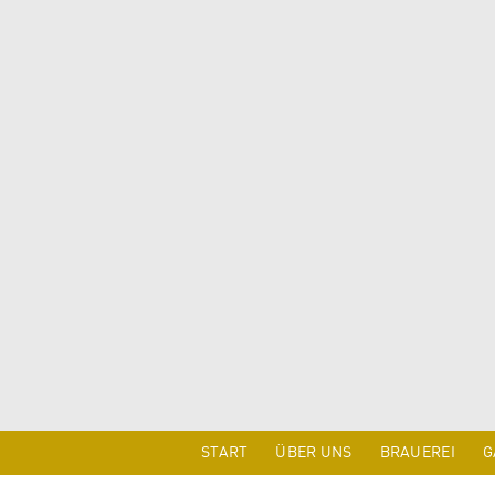
START
ÜBER UNS
BRAUEREI
G